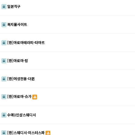
일본직구
복지몰사이트
[한]아로마테라피-타마르
[한]아로마-탑
[한]여성전용-더퀸
[한]아로마-슈가
수애1인샵스웨디시
[한]스웨디시-미스터스파