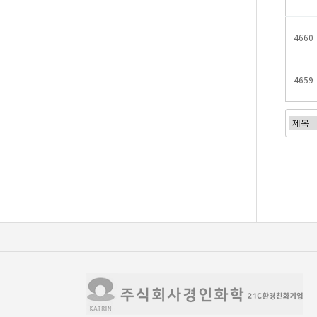
4660
4659
처음