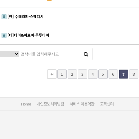
[한] 수테라피-스웨디시
[태]타이&아로마-루루타이
다음
맨끝
1
2
3
4
5
6
8
7
Home
개인정보처리방침
서비스 이용약관
고객센터