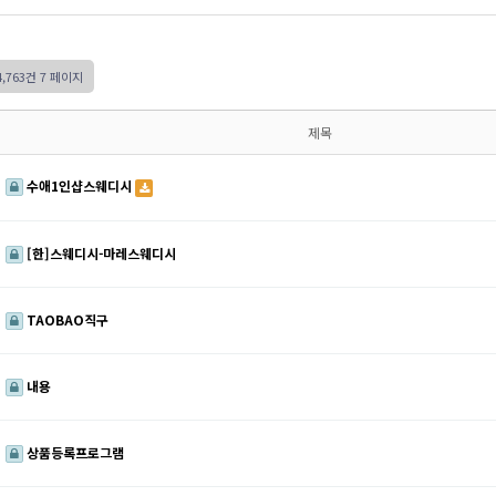
4,763건
7 페이지
제목
수애1인샵스웨디시
[한]스웨디시-마레스웨디시
TAOBAO직구
내용
상품등록프로그램